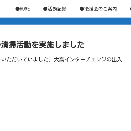
●HOME
●活動記録
●後援会のご案内
近での清掃活動を実施しました
をいただいていました、大高インターチェンジの出入