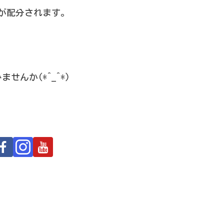
金が配分されます。
んか(*^_^*)