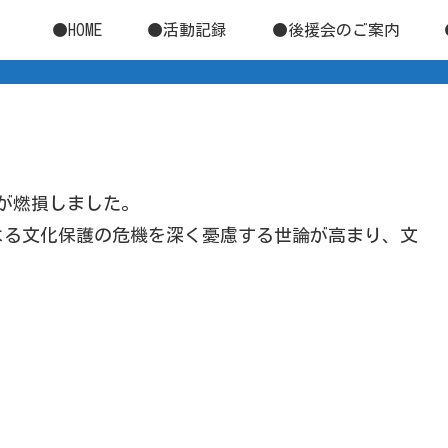
●HOME
●活動記録
●後援会のご案内
画が燃損しました。
よる文化保護の危機を深く憂慮する世論が高まり、文