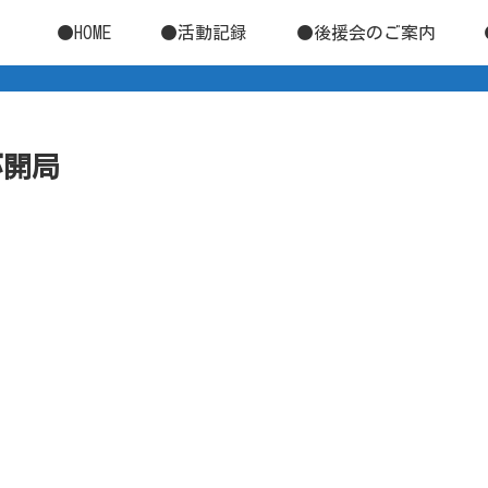
●HOME
●活動記録
●後援会のご案内
が開局