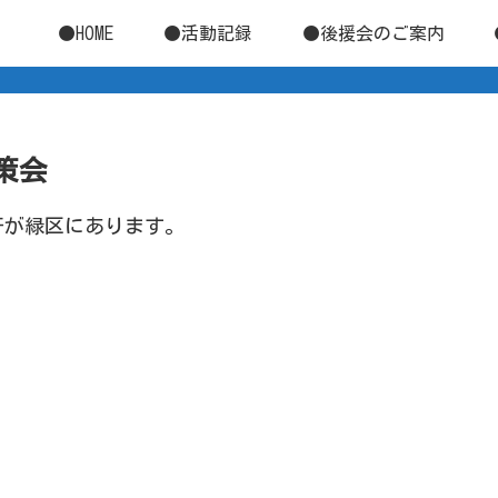
●HOME
●活動記録
●後援会のご案内
散策会
軒が緑区にあります。