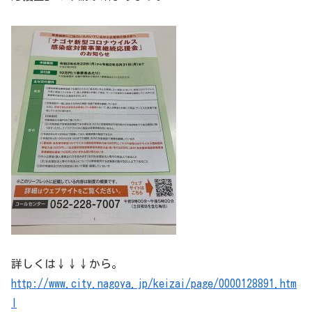
詳しくは↓↓↓から。
http://www.city.nagoya.jp/keizai/page/0000128891.htm
l