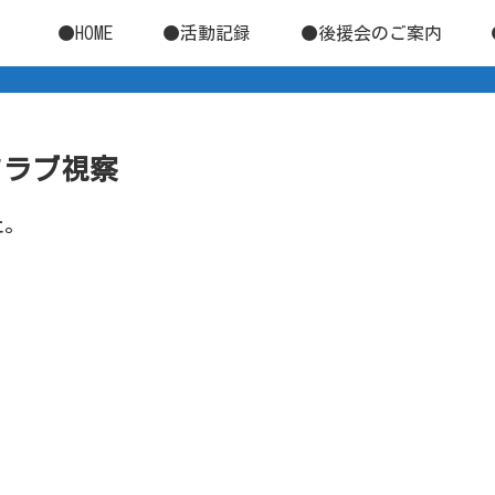
●HOME
●活動記録
●後援会のご案内
育クラブ視察
た。