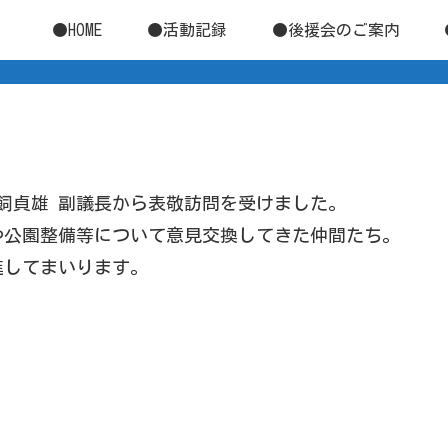
●HOME
●活動記録
●後援会のご案内
鵜飼貞雄 副議長から表敬訪問を受けました。
や公園整備等について意見交換してきた仲間たち。
進してまいります。