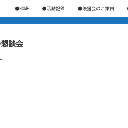
●HOME
●活動記録
●後援会のご案内
との懇談会
へ。