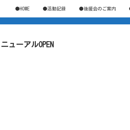
●HOME
●活動記録
●後援会のご案内
リニューアルOPEN