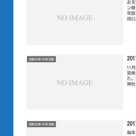
お天
ン祭
年部
田口
20
活動記録>市政活動
11
党県
た。
神社
20
活動記録>市政活動
毎年