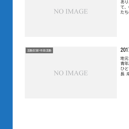
あり
て、
たち
20
活動記録>市政活動
地元
青年
ひと
長 