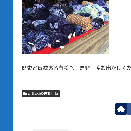
歴史と伝統ある有松へ、是非一度お出かけく
活動記録>市政活動