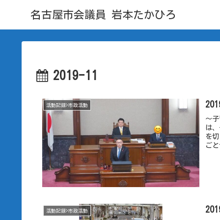
名古屋市会議員 岩本たかひろ
2019-11
20
活動記録>市政活動
～子
は、
を切
ごと
20
活動記録>市政活動