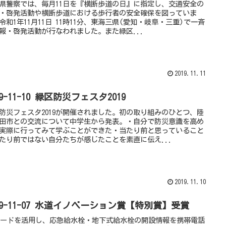
県警察では、毎月11日を『横断歩道の日』に指定し、交通安全の
・啓発活動や横断歩道における歩行者の安全確保を図っていま
令和1年11月11日 11時11分、東海三県(愛知・岐阜・三重)で一斉
報・啓発活動が行なわれました。また緑区...
2019.11.11
19-11-10 緑区防災フェスタ2019
防災フェスタ2019が開催されました。初の取り組みのひとつ、陸
田市との交流について中学生から発表。・自分で防災意識を高め
実際に行ってみて学ぶことができた・当たり前と思っていること
たり前ではない自分たちが感じたことを素直に伝え...
2019.11.10
19-11-07 水道イノベーション賞【特別賞】受賞
コードを活用し、応急給水栓・地下式給水栓の開設情報を携帯電話