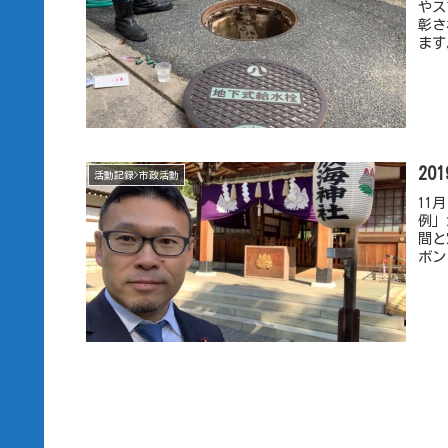
やス
彰さ
ます
20
活動記録>市政活動
11
例」
間と
ボン