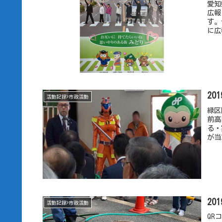
愛知
広報
す。
に広
20
活動記録>市政活動
緑区
前高
る・
が当
20
活動記録>市政活動
QR