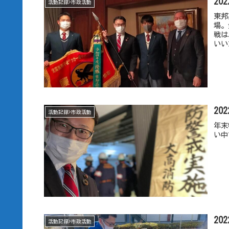
20
活動記録>市政活動
東邦
場。
戦は
いい
20
活動記録>市政活動
年末
い中
20
活動記録>市政活動