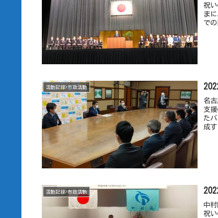
祝い
まに
での
20
活動記録>市政活動
名古
支援
たバ
成す
20
活動記録>市政活動
中村
祝い