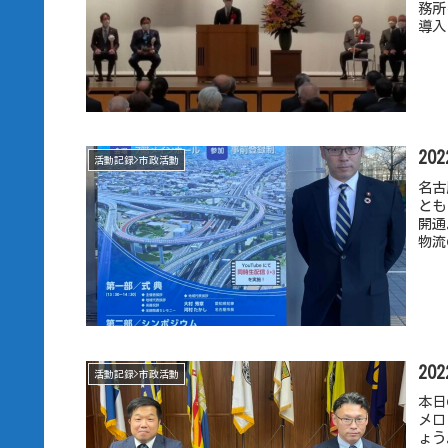
務所
導入
20
活動記録>市政活動
名古
とも
開通
物流
20
活動記録>市政活動
本日
メロ
ょう