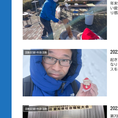
年末
い疲
り感
20
活動記録>市政活動
起き
なり
スを
20
活動記録>市政活動
第7