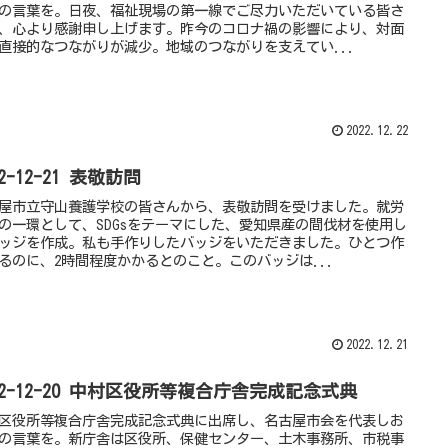
の言葉を。日夜、福祉現場の第一線でご尽力いただいている皆さ
、心より感謝申し上げます。昨今のコロナ禍の影響により、対面
直接的なつながりが減少。地域のつながりを支えてい...
2022.12.22
22-12-21 表敬訪問
屋市立守山養護学校の皆さんから、表敬訪問を受けました。就労
の一環として、SDGsをテーマにした、愛知県産の間伐材を使用し
ッジを作成。私も手作りしたバッジをいただきました。ひとつ作
るのに、2時間程度かかるとのこと。このバッジは...
2022.12.21
22-12-20 中村区役所等複合庁舎完成記念式典
区役所等複合庁舎完成記念式典に出席し、名古屋市会を代表しお
の言葉を。新庁舎は区役所、保健センター、土木事務所、市税事