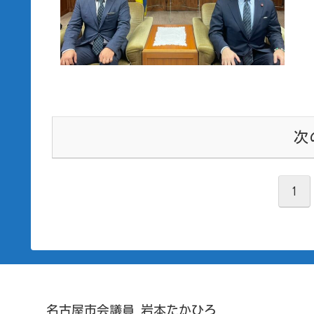
次
1
名古屋市会議員 岩本たかひろ