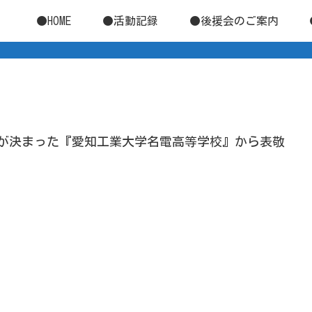
●HOME
●活動記録
●後援会のご案内
場が決まった『愛知工業大学名電高等学校』から表敬