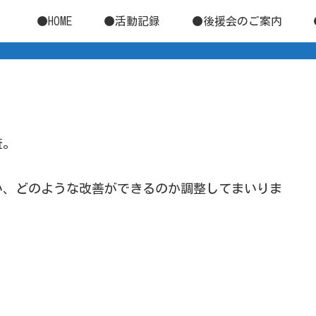
●HOME
●活動記録
●後援会のご案内
査。
い、どのような改善ができるのか調整してまいりま