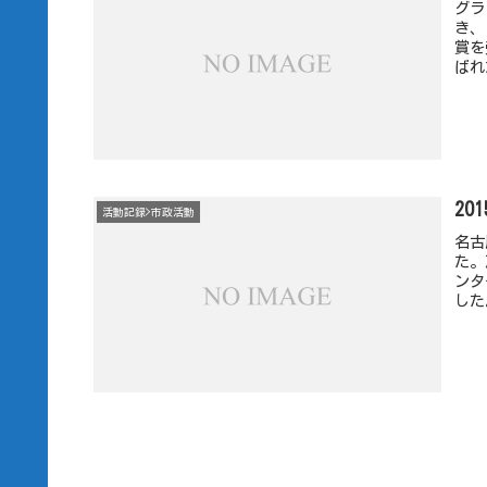
グラ
き、
賞を
ばれ
20
活動記録>市政活動
名古
た。
ンタ
した