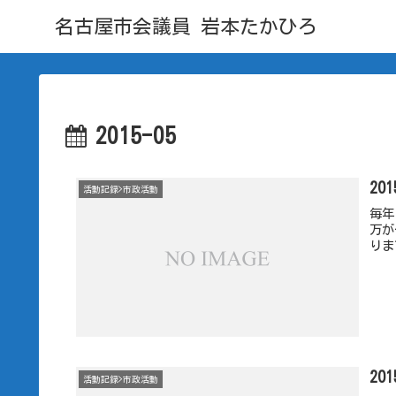
名古屋市会議員 岩本たかひろ
2015-05
20
活動記録>市政活動
毎年
万が
りま
20
活動記録>市政活動