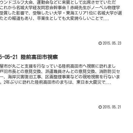
ウンドゴルフ大会、運動会などに来賓として出席させていただ
これから名城大学経友同窓会幹事会！赤﨑先生がノーベル物理学
受賞した影響で、受験したい大学・東海エリア1位に名城大学が選
たとの報道もあり、卒業生としても大変誇らしいことで...
2015.05.23
15-05-21 陸前高田市視察
屋市が丸ごと支援を行なっている陸前高田市へ視察に訪れまし
戸羽市長との意見交換、派遣職員さんとの意見交換、消防防災セ
ー、海岸災害復旧工事、区画整理事業などの現地視察を行ないま
。2年ぶりに訪れた陸前高田市のまちは、東日本大震災で...
2015.05.21