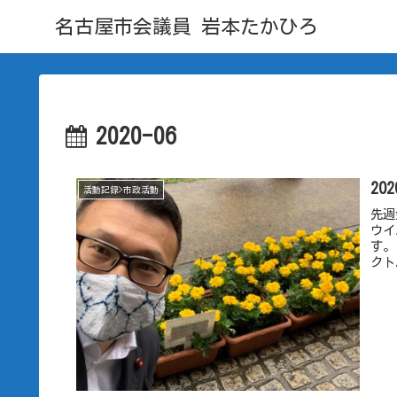
名古屋市会議員 岩本たかひろ
2020-06
20
活動記録>市政活動
先週
ウイ
す。
クト