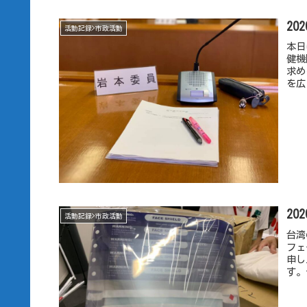
20
活動記録>市政活動
本日
健機
求め
を広
20
活動記録>市政活動
台湾
フェ
申し
す。